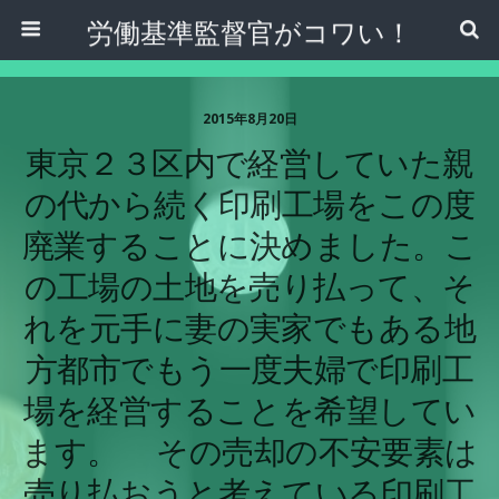
労働基準監督官がコワい！
2015年8月20日
東京２３区内で経営していた親
の代から続く印刷工場をこの度
廃業することに決めました。こ
の工場の土地を売り払って、そ
れを元手に妻の実家でもある地
方都市でもう一度夫婦で印刷工
場を経営することを希望してい
ます。 その売却の不安要素は
売り払おうと考えている印刷工