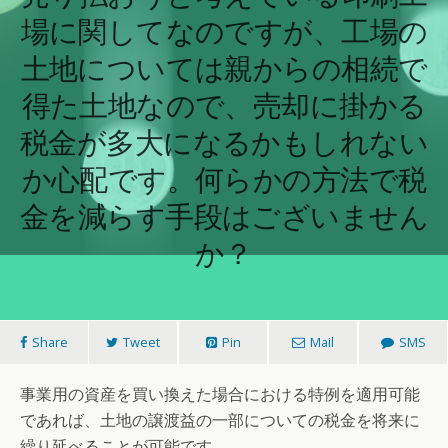
場に関してなのですが、工場の
土地については親からの相続で
得た土地なので、売却に掛かる
税金が多大になるかもしれない
か心配です。何らかの方法で税
金を減らす手段はございません
か？
Share
Tweet
Pin
Mail
SMS
事業用の資産を買い換えた場合における特例を適用可能
であれば、土地の譲渡益の一部についての税金を将来に
繰り延べることが可能です。