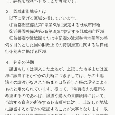
て、課税を繰延べすることが可能です。
３、既成市街地等とは
以下に挙げる区域を指していいます。
①首都圏整備法第2条第3項に規定する既成市街地
②近畿圏整備法第2条第3項に規定する既成都市区域
③首都圏や近畿圏または中部圏の近郊整備地帯等の整
備を目的とした国の財政上での特別措置に関する法律施
行令別表に掲げる区域
４、判定の時期
譲渡もしくは購入した土地が、上記した地域または区
域に該当するか否かの判断につきましては、その土地
諸々の譲渡がなされた時または取得した時の現況による
ものと定められています。従って、1号買換えの適用を
希望するのであれば、譲渡や購入の直前段階において、
当該する資産の所在する各市町村に対し、上記した地域
に該当するか否かの確認することが大事となります。取