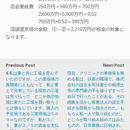
②必要経費 250万円＋500万円＝750万円
2,600万円÷5,000万円＝0,52
750万円×0,52＝390万円
③譲渡所得の金額 ①－②＝2,210万円が税金の対象に
なります。
Previous Post
Next Post
私は妻と共に工場を営んで
現在、クリニックの事務長を務
いたのですが、この度地域の
める私は、以前の職場で、株式
再開発にともなって、私と妻
会社の設立を司法書士や税理士
とで共有している現在の工場
等の専門家の手を借りずすべて
は売り払って、どこか他の地
自分で行ったことがある。その
域に新たに工場を買い取ろう
経験を活かし医療法人の設立手
と計画をしています。購入の
続きを院長から指示された。も
予定地である工業用地は５０
ちろん私一人で取り組むのだ。
０㎡なのですが、私が３／
ところが取り組み始めてはみた
５、妻が２／５の資金を支払
ものの、日常業務に圧倒され、